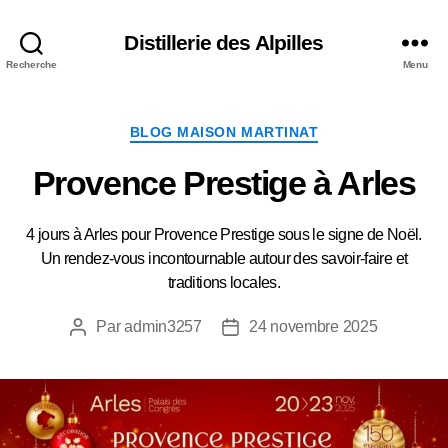
Distillerie des Alpilles
Recherche
Menu
Catégories
BLOG MAISON MARTINAT
Provence Prestige à Arles
4 jours à Arles pour Provence Prestige sous le signe de Noël.
Un rendez-vous incontournable autour des savoir-faire et
traditions locales.
Par
admin3257
24 novembre 2025
Auteur
Date
de
de
l’article
l’article