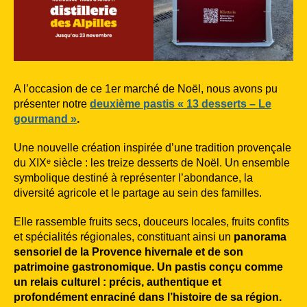
A l’occasion de ce 1er marché de Noël, nous avons pu
présenter notre
deuxième pastis « 13 desserts – Le
gourmand »
.
Une nouvelle création inspirée d’une tradition provençale
du XIXᵉ siècle : les treize desserts de Noël. Un ensemble
symbolique destiné à représenter l’abondance, la
diversité agricole et le partage au sein des familles.
Elle rassemble fruits secs, douceurs locales, fruits confits
et spécialités régionales, constituant ainsi un
panorama
sensoriel de la Provence hivernale et de son
patrimoine gastronomique.
Un pastis conçu comme
un relais culturel : précis, authentique et
profondément enraciné dans l’histoire de sa région.