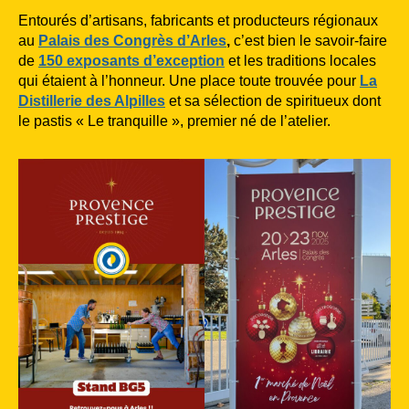
Entourés d’artisans, fabricants et producteurs régionaux
au
Palais des Congrès d’Arles
,
c’est bien le savoir-faire
de
150 exposants d’exception
et les traditions locales
qui étaient à l’honneur. Une place toute trouvée pour
La
Distillerie des Alpilles
et sa sélection de spiritueux dont
le pastis « Le tranquille », premier né de l’atelier.