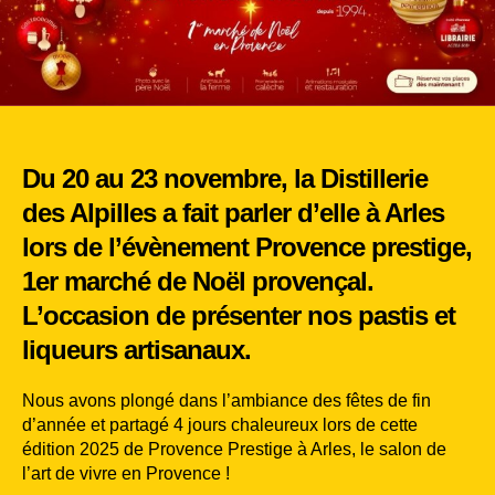
Du 20 au 23 novembre, la Distillerie
des Alpilles a fait parler d’elle à Arles
lors de l’évènement Provence prestige,
1er marché de Noël provençal.
L’occasion de présenter nos pastis et
liqueurs artisanaux.
Nous avons plongé dans l’ambiance des fêtes de fin
d’année et partagé 4 jours chaleureux lors de cette
édition 2025 de Provence Prestige à Arles, le salon de
l’art de vivre en Provence !