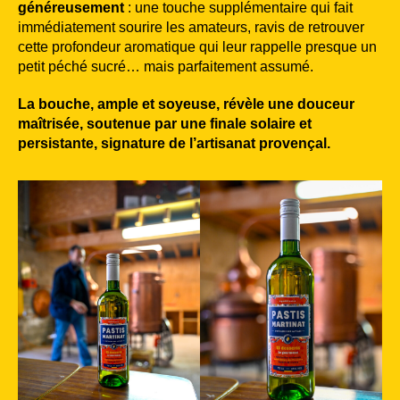
généreusement
: une touche supplémentaire qui fait
immédiatement sourire les amateurs, ravis de retrouver
cette profondeur aromatique qui leur rappelle presque un
petit péché sucré… mais parfaitement assumé.
La bouche, ample et soyeuse, révèle une douceur
maîtrisée, soutenue par une finale solaire et
persistante,
signature de l’artisanat provençal.