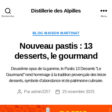
Distillerie des Alpilles
Recherche
Menu
Catégories
BLOG MAISON MARTINAT
Nouveau pastis : 13
desserts, le gourmand
Deuxième opus de la gamme, le Pastis 13 Desserts “Le
Gourmand” rend hommage à la tradition provençale des treize
desserts, symbole d’abondance et de patrimoine culinaire.
Par
admin3257
25 novembre 2025
Auteur
Date
de
de
l’article
l’article