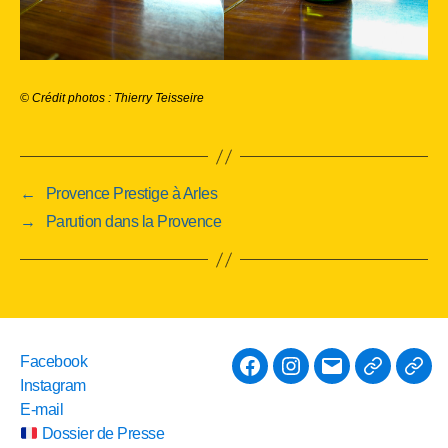
© Crédit photos : Thierry Teisseire
←
Provence Prestige à Arles
→
Parution dans la Provence
Facebook
Facebook
Instagram
E-
Instagram
mail
Dossier
Pres
E-mail
de
Boo
Dossier de Presse