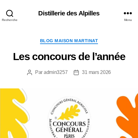
Distillerie des Alpilles
Recherche
Menu
Catégories
BLOG MAISON MARTINAT
Les concours de l’année
Par
admin3257
31 mars 2026
Auteur
Date
de
de
l’article
l’article